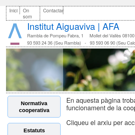
Inici
On
Contactar
som
Institut Aiguaviva | AFA
Rambla de Pompeu Fabra, 1 Mollet del Vallès 08100
93 593 24 36 (Seu Rambla) - 93 593 06 90 (Seu Cal
En aquesta pàgina trob
Normativa
funcionament de la coop
cooperativa
Cliqueu el arxiu per acc
Estatuts