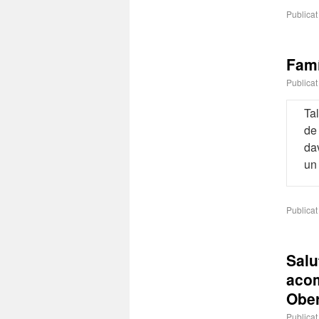
Publicat
Famí
Publicat
Tal
de 
dav
un
Publicat
Salu
acom
Ober
Publicat