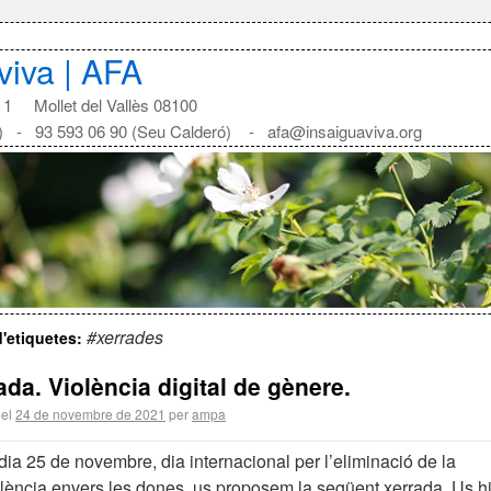
aviva | AFA
1 Mollet del Vallès 08100
) - 93 593 06 90 (Seu Calderó) - afa@insaiguaviva.org
#xerrades
d'etiquetes:
ada. Violència digital de gènere.
 el
24 de novembre de 2021
per
ampa
dia 25 de novembre, dia internacional per l’eliminació de la
olència envers les dones, us proposem la següent xerrada. Us h