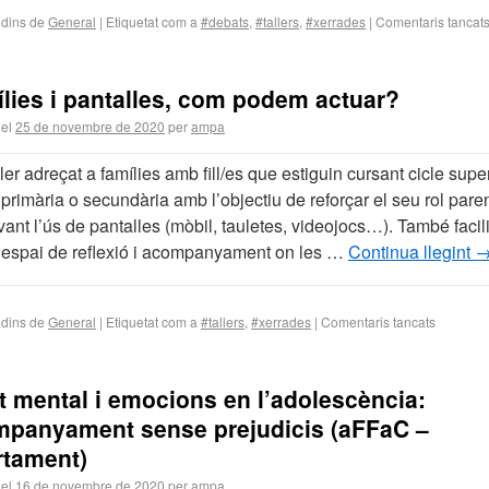
 dins de
General
|
Etiquetat com a
#debats
,
#tallers
,
#xerrades
|
Comentaris tancat
lies i pantalles, com podem actuar?
 el
25 de novembre de 2020
per
ampa
ler adreçat a famílies amb fill/es que estiguin cursant cicle supe
primària o secundària amb l’objectiu de reforçar el seu rol pare
ant l’ús de pantalles (mòbil, tauletes, videojocs…). També facil
 espai de reflexió i acompanyament on les …
Continua llegint
 dins de
General
|
Etiquetat com a
#tallers
,
#xerrades
|
Comentaris tancats
t mental i emocions en l’adolescència:
panyament sense prejudicis (aFFaC –
tament)
 el
16 de novembre de 2020
per
ampa