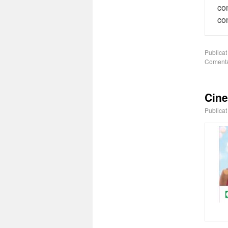
co
co
Publicat
Comenta
Cine
Publicat