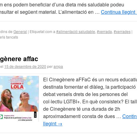
m ens podem beneficiar d’una dieta més saludable podeu
nsultar el següent material. L’alimentació en …
Continua llegint
 dins de
General
|
Etiquetat com a
#alimentació saludable
,
#xerrada
,
#xerrades
|
ris tancats
gènere affac
 el
15 de desembre de 2020
per
ampa
El Cinegènere aFFaC és un recurs educati
destinata fomentar el diàleg, la participació 
debat versels drets de les persones del
col·lectiu LGTBI+. En què consisteix? El tal
de Cinegènere té una durada de 2h
aproximadamenti consta de dues …
Conti
llegint
→