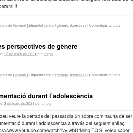
perem!!!!
 dins de
General
|
Etiquetat com a
#gènere
,
#xerrades
|
Comentaris tancats
s perspectives de gènere
 el
19 de maig de 2021
per
ampa
 dins de
General
|
Etiquetat com a
#gènere
,
#xerrades
|
Comentaris tancats
imentació durant l’adolescència
 el
3 de març de 2021
per
ampa
deu veure la xerrada del passat dia 24 sobre com hauria de ser
limentació durant l’adolescència a través del següent enllaç:
tps://www.youtube.com/watch?v=jwbUrMmq-TQ Si voleu saber