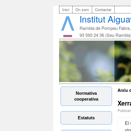
Inici
On som
Contactar
Institut Aigu
Rambla de Pompeu Fabra, 
93 593 24 36 (Seu Rambla
Arxiu 
Normativa
cooperativa
Xerr
Publicat
Estatuts
El 
vi