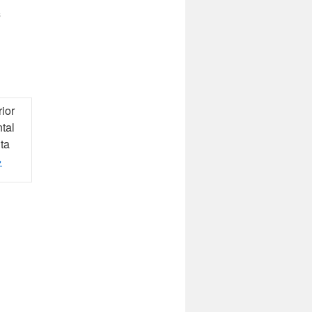
s
rior
ntal
ita
→