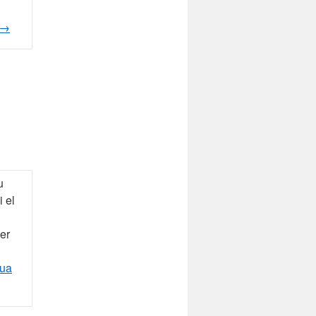
→
u
i el
ler
nua